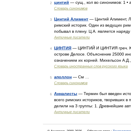
цинтий
— сущ., кол во синонимов: 1 •
2
Словарь синонимов
Цинтий Алимент
— Цинтий Алимент, Луци
3
римский историк. Один из ведущих римс
побывал в плену. Ц.А. является наря
Античные писатели
ЦИНТИЯ
— ЦИНТИЙ И ЦИНТИЯ греч. Kyn
4
острове Делосе. Объяснение 25000 ино
означением их корней. Михельсон А.Д.
Словарь иностранных слов русского языка
аполлон
— См …
5
Словарь синонимов
Анналисты
— Термин был введен исто
6
всего римских историков, творивших в п
делили на 3 группы: 1. Древнейшие ав
Античные писатели