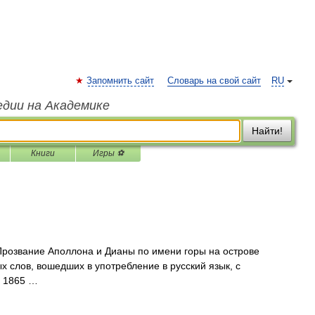
Запомнить сайт
Словарь на свой сайт
RU
едии на Академике
Найти!
Книги
Игры ⚽
Прозвание Аполлона и Дианы по имени горы на острове
 слов, вошедших в употребление в русский язык, с
, 1865 …