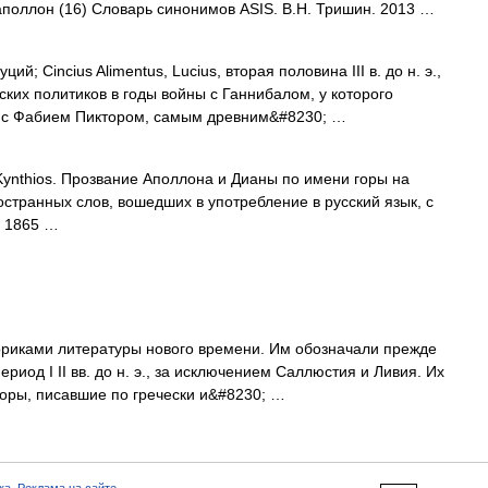
 аполлон (16) Словарь синонимов ASIS. В.Н. Тришин. 2013 …
й; Cincius Alimentus, Lucius, вторая половина III в. до н. э.,
ких политиков в годы войны с Ганнибалом, у которого
ду с Фабием Пиктором, самым древним&#8230; …
thios. Прозвание Аполлона и Дианы по имени горы на
странных слов, вошедших в употребление в русский язык, с
, 1865 …
риками литературы нового времени. Им обозначали прежде
ериод I II вв. до н. э., за исключением Саллюстия и Ливия. Их
торы, писавшие по гречески и&#8230; …