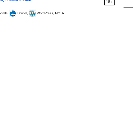
ка
,
Реклама на сайте
18+
omla,
Drupal,
WordPress, MODx.