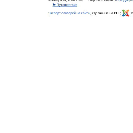
© Академик, 2000-2026
Обратная связь:
Техподдерж
👣 Путешествия
Экспорт словарей на сайты
, сделанные на PHP,
Jo